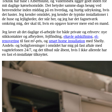
Teknik har base i Albertslund, og Vallensbæk ligger godt inden for
mit daglige kørselsområde. Det betyder samme-dags besøg ved
henvendelse inden middag på en hverdag, og hurtig udrykning, hvis
det haster. Jeg kender området, jeg kender de typiske installationer i
de huse og lejligheder, der står her, og jeg har det fagnetværk
omkring mig, der skal til, hvis en opgave kræver mere end en mand.
Jeg laver alt det daglige el-arbejde for både private og erhverv: nye
stikkontakter og afbrydere, fejlfinding,
eltavle udskiftning
,
el-
renovering
til fast m²-pris, og
smart home installation
med Shelly.
Andels- og boligforeninger i området har mig på fast aftale med
vagttelefonen 24/7, og det tilbud står åbent, hvis I ikke allerede har
en fast el-installatør tilknyttet.