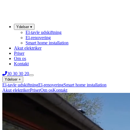
Ydelser
▾
El-tavle udskiftning
El-renovering
Smart home installation
Akut elektriker
Priser
Om os
Kontakt
30 30 30 20
Ydelser
+
El-tavle udskiftning
El-renovering
Smart home installation
Akut elektriker
Priser
Om os
Kontakt
30 30 30 20